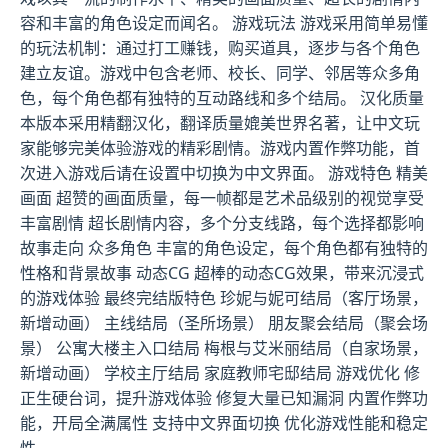
容和丰富的角色设定而闻名。 游戏玩法 游戏采用简单易懂
的玩法机制：通过打工赚钱，购买道具，逐步与各个角色
建立友谊。游戏中包含老师、校长、同学、邻居等众多角
色，每个角色都有独特的互动路线和多个结局。 汉化质量
本版本采用精翻汉化，翻译质量媲美世界名著，让中文玩
家能够完美体验游戏的精彩剧情。游戏内置作弊功能，首
次进入游戏后请在设置中切换为中文界面。 游戏特色 精美
画面 超赞的画面质量，每一帧都是艺术品级别的视觉享受
丰富剧情 超长剧情内容，多个分支线路，每个选择都影响
故事走向 众多角色 丰富的角色设定，每个角色都有独特的
性格和背景故事 动态CG 超棒的动态CG效果，带来沉浸式
的游戏体验 最终完结版特色 珍妮与妮可结局（客厅场景，
新增动画） 主线结局（圣所场景） 朋友聚会结局（聚会场
景） 公寓大楼主入口结局 梅根与艾米丽结局（自家场景，
新增动画） 学校主厅结局 家庭教师宅邸结局 游戏优化 修
正生硬台词，提升游戏体验 修复大量已知漏洞 内置作弊功
能，开局全满属性 支持中文界面切换 优化游戏性能和稳定
性